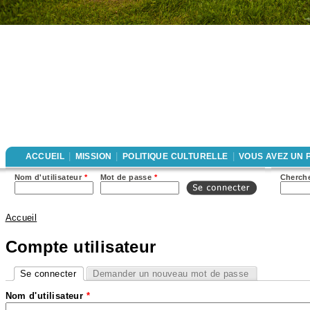
|
|
|
ACCUEIL
MISSION
POLITIQUE CULTURELLE
VOUS AVEZ UN 
For
Nom d'utilisateur
*
Mot de passe
*
Cherche
rec
Accueil
Vous êtes ici
Compte utilisateur
Onglets principaux
Se connecter
Demander un nouveau mot de passe
(onglet actif)
Nom d'utilisateur
*