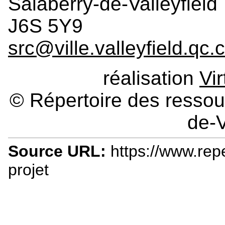
Salaberry-de-Valleyfield
J6S 5Y9
src@ville.valleyfield.qc.
réalisation
Vi
© Répertoire des ressour
de-V
Source URL:
https://www.repe
projet